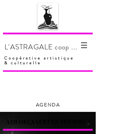
...
L'ASTRAGALE
coop
Coopérative artistique
& culturelle
AGENDA
À QUOI ÇA SERT UN THÉÂTRE ?
À QUOI ÇA SERT UN THÉÂTRE ?