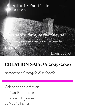
Spectacle-Outil de
médiation
"Rien de plus futile, de plus faux, de
plus vain, de plus nécessaire que le
théâtre"
Louis Jouvet
CRÉATION SAISON 2025-2026
CRÉATION SAISON 2025-2026
partenariat Astragale & Etincelle
Calendrier de création
du 6 au 10 octobre
du
26 au 30 janvier
du 9 au 13 février