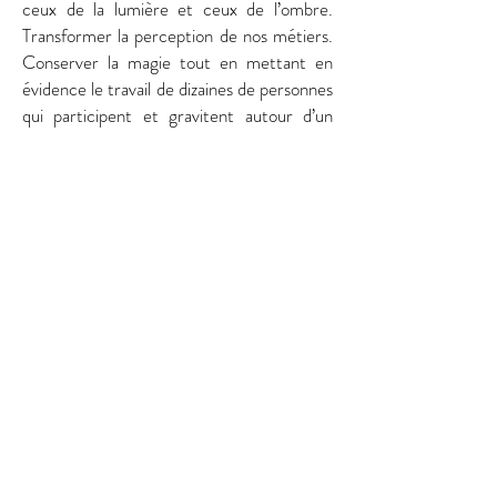
ceux de la lumière et ceux de l’ombre.
Transformer la perception de nos métiers.
Conserver la magie tout en mettant en
évidence le travail de dizaines de personnes
qui participent et gravitent autour d’un
théâtre et du secteur culturel.
Dépoussiérer, démystifier et découvrir
vraiment l’envers du décor, tout ce que
l’on ne perçoit pas de prime abord.
Nous travaillerons en résidence au sein
d’une école primaire, en connivence avec
les élèves et nous nous nourrirons de leurs
interrogations, réflexions et suggestions. Ils
et elles seront nos premiers spectateurices
test et complices.
L’univers de cette création sera constitué
à partir de récupération, recyclage et