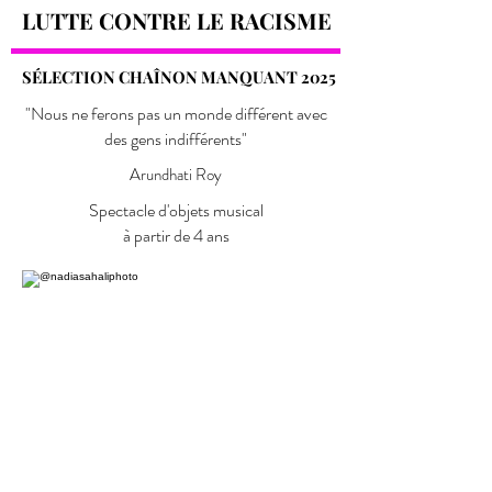
LUTTE CONTRE LE RACISME
LUTTE CONTRE LE RACISME
SÉLECTION CHAÎNON MANQUANT 2025
SÉLECTION CHAÎNON MANQUANT 2025
"Nous ne ferons pas un monde différent avec
des gens indifférents"
Arundhati Roy
Spectacle d'objets musical​
à partir de 4 ans