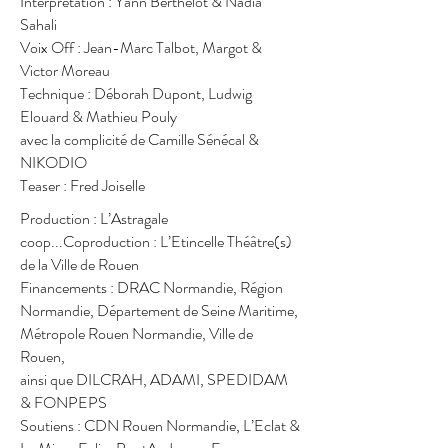
Interprétation : Yann Berthelot & Nadia
Sahali
Voix Off : Jean-Marc Talbot, Margot &
Victor Moreau
Technique : Déborah Dupont, Ludwig
Elouard & Mathieu Pouly
avec la complicité de Camille Sénécal &
NIKODIO
Teaser : Fred Joiselle
Production : L’Astragale
coop...Coproduction : L’Etincelle Théâtre(s)
de la Ville de Rouen
Financements : DRAC Normandie, Région
Normandie, Département de Seine Maritime,
Métropole Rouen Normandie, Ville de
Rouen,
ainsi que DILCRAH, ADAMI, SPEDIDAM
& FONPEPS
Soutiens : CDN Rouen Normandie, L’Eclat &