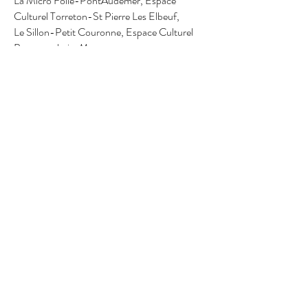
La Micro Folie-PontAudemer, Espace
Culturel Torreton-St Pierre Les Elbeuf,
Le Sillon-Petit Couronne, Espace Culturel
Beaumarchais-Maromme
Jusqu’ici tout allait bien au pays des boutons
verts,
ils vivaient paisiblement dans une totale
insouciance et ils jouaient, ils jouaient, ils
jouaient toute la journée.
Quand arriva un jour un bouton différent,
un qui ne venait pas d’ici, mais de là-bas
Un bouton ORANGE !!!