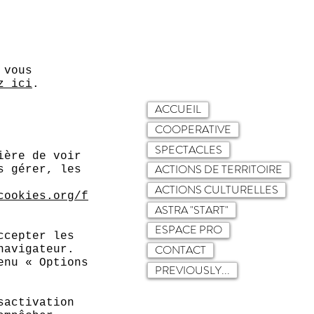
 vous
z ici
.
ACCUEIL
COOPERATIVE
SPECTACLES
ière de voir
ACTIONS DE TERRITOIRE
s gérer, les
ACTIONS CULTURELLES
cookies.org/f
ASTRA "START"
ESPACE PRO
ccepter les
CONTACT
navigateur.
enu « Options
PREVIOUSLY...
sactivation