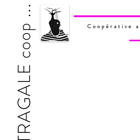
...
coop
Coopérative a
L'ASTRAGALE