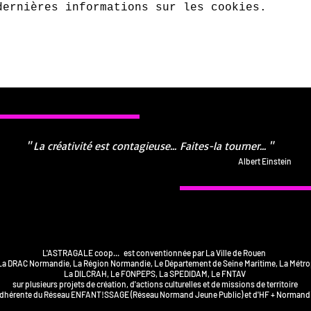
dernières informations sur les cookies.
" La créativité est contagieuse...
Faites-la tourner... "
Albert Einstein
L'ASTRAGALE coop... est conventionnée par La Ville de Rouen
La DRAC Normandie, La Région Normandie, Le Département de Seine Maritime, La Métr
La DILCRAH, Le FONPEPS, La SPEDIDAM, Le FNTAV
sur plusieurs projets de création, d'actions culturelles et de missions de territoire
dhérente du Réseau ENFANT!SSAGE (Réseau Normand Jeune Public) et d'HF + Normand