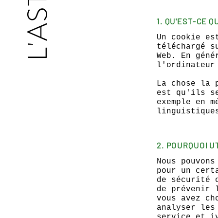
1. QU'EST-CE Q
Un cookie es
téléchargé s
Web. En géné
l'ordinateur
La chose la 
est qu'ils s
exemple en m
linguistique
2. POURQUOI U
Nous pouvons
pour un cert
de sécurité 
de prévenir 
vous avez ch
analyser les
service et i