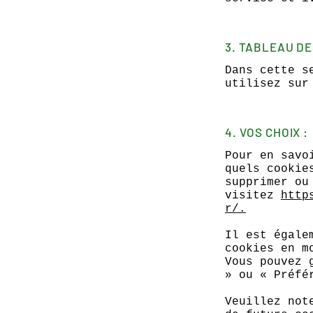
3. TABLEAU DE
Dans cette s
utilisez sur
4. VOS CHOIX :
Pour en savo
quels cookie
supprimer ou
visitez
http
r/
.
Il est égale
cookies en m
Vous pouvez 
» ou « Préfé
Veuillez not