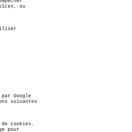
empêcher
vices, ou
iliser
 par Google
ons suivantes
 de cookies.
ge pour