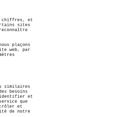
 chiffres, et
rtains sites
reconnaître
nous plaçons
ite web, par
mètres
s similaires
des besoins
identifier et
service que
trôler et
ité de notre